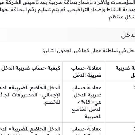
لمؤسسات والأفراد بإصدار بطاقة ضريبة بعد تأسيس الشركة مبا
بداية النشاط وإصدار التراخيص، ثم يتم تسليم رقم البطاقة لجها
بشكل منتظم.
لدخل
خل في سلطنة عمان كما في الجدول التالي:
ة ضريبة
معادلة حساب
كيفية حساب ضريبة الدخل
ل
ضريبة الدخل
معادلة حساب
الدخل الخاضع للضريبة= الد
ضريبة الدخل
الإجمالي – المصروفات الجائز
هي= 15% ×
للخصم.
الدخل الخاضع
للضريبة
معادلة حساب
الدخل الخاضع للضريبة= الد