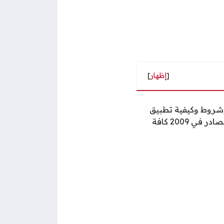
[
إظهار
]
يث تضمن القانون أحكام وشروط وكيفية تطبيق
ضريبة الدخل على أنواع الشركات الخاضعة للضريبة في سلطنة عمان، حيث جمع القانون الصادر في 2009 كافة