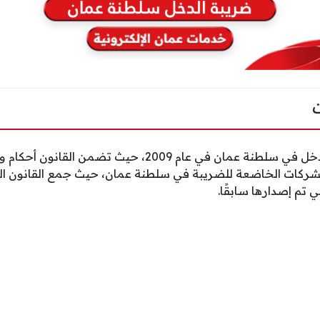
تم إصدار قانون ضريبة الدخل في سلطنة عمان في عام 2009، ح
ي تم إصدارها سابقًا.