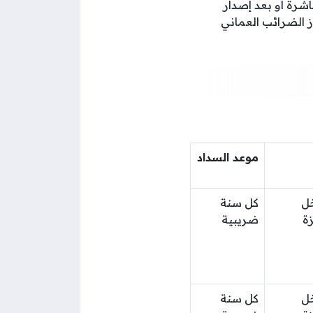
شرة أو بعد إصدار
ز الضرائب العماني
موعد السداد
خل
كل سنة
ة
ضريبية
خل
كل سنة