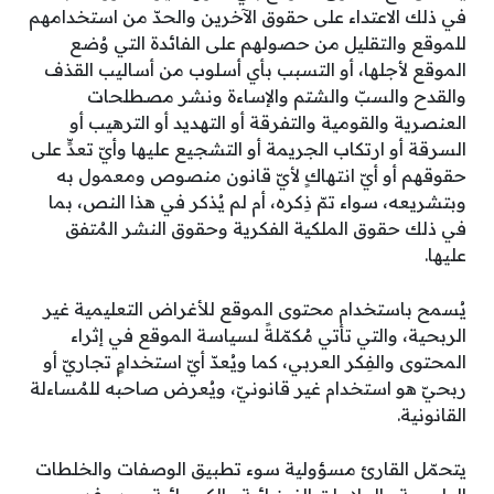
في ذلك الاعتداء على حقوق الآخرين والحدّ من استخدامهم
للموقع والتقليل من حصولهم على الفائدة التي وُضع
الموقع لأجلها، أو التسبب بأي أسلوب من أساليب القذف
والقدح والسبّ والشتم والإساءة ونشر مصطلحات
العنصرية والقومية والتفرقة أو التهديد أو الترهيب أو
السرقة أو ارتكاب الجريمة أو التشجيع عليها وأيّ تعدٍّ على
حقوقهم أو أيّ انتهاكٍ لأيّ قانون منصوص ومعمول به
وبتشريعه، سواء تمّ ذِكره، أم لم يُذكر في هذا النص، بما
في ذلك حقوق الملكية الفكرية وحقوق النشر المُتفق
عليها.
يُسمح باستخدام محتوى الموقع للأغراض التعليمية غير
الربحية، والتي تأتي مُكمّلةً لسياسة الموقع في إثراء
المحتوى والفِكر العربي، كما ويُعدّ أيّ استخدامٍ تجاريّ أو
ربحيّ هو استخدام غير قانونيّ، ويُعرض صاحبه للمُساءلة
القانونية.
يتحمّل القارئ مسؤولية سوء تطبيق الوصفات والخلطات