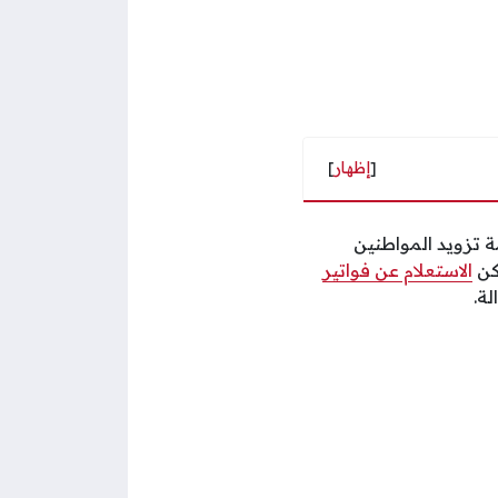
[
إظهار
]
 تزويد المواطنين
كن
الاستعلام عن فواتير
ة.