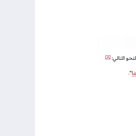
[2]
نحو التالي:
ا
“.