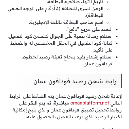
تاريخ انتهاء صلاحية البطاقة.
الرمز السري للبطاقة (3 أرقام على الوجه الخلفي
للبطاقة).
اسم صاحب البطاقة باللغة الإنجليزية.
الضط على مربع “دفع”.
استلام رسالة نصية على الجوال تتضمن كود التفعيل.
كتابة كود التفعيل في الحقل المخصص له والضغط
على تأكيد.
استلام إشعار يفيد بنجاح تعبئة رصيد لخطوط
فودافون عمان.
رابط شحن رصيد فودافون عمان
لإعادة شحن رصيد فودافون عمان يتم الضغط على الرّابط
التالي
omanplatform.net
مباشرةً، ثم يتم النقر على
روابط تحميل تطبيق فودافون عمان والذي يتيح إمكانية
اختيار الرصيد الذي يرغب العميل بالحصول عليه.