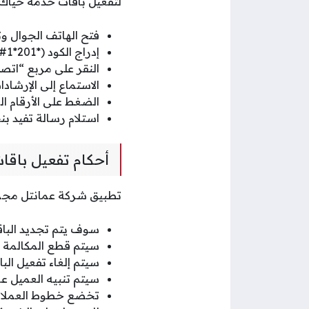
لتفعيل باقات خدمة حياك ع
فتح الهاتف الجوال و
إدراج الكود (*201*1#) في حقل رقم الاتصال بدءًا بالنجمة.
النقر على مربع “اتصا
الاستماع إلى الإرشادات
الضغط على الأرقام ا
استلام رسالة تفيد ب
أحكام تفعيل باق
تطبيق شركة عمانتل مجمو
سوف يتم تجديد الباقة بشكل تلقائي كل 7 أ
سيتم قطع المكالمة كل (60) دقيقة من أجل تطبيق سياسة الاستخدام العادل 
سيتم إلغاء تفعيل الب
سيتم تنبيه العميل ع
تخضع خطوط العملاء ل