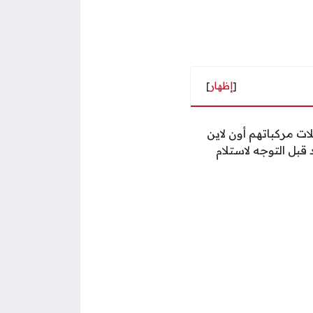
[
إظهار
]
ت مركباتهم أون لاين
قبل التوجه لاستلام