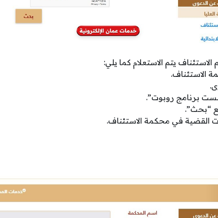
الاستئناف يتم الاستعلام كما يلي:
ة الاستئناف.
ى.
 لست برنامج روبوت”.
 “بحث”.
نات القضية في محكمة الاستئناف.